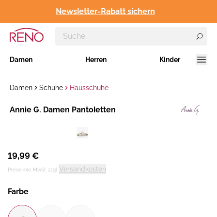
Newsletter-Rabatt sichern
Damen
Herren
Kinder
Damen
Schuhe
Hausschuhe
Hersteller
Annie G. Damen Pantoletten
:
19,99 €
Versandkosten
Preise inkl. MwSt. zzgl.
Farbe