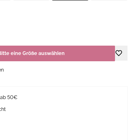
Bitte eine Größe auswählen
en
g ab 50€
cht