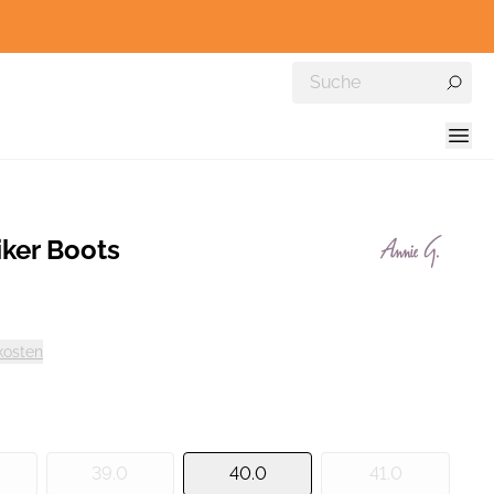
ker Boots
kosten
39.0
40.0
41.0