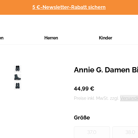
5 €-Newsletter-Rabatt sichern
en
Herren
Kinder
Annie G. Damen Bi
Hersteller
:
44,99 €
Preise inkl. MwSt. zzgl.
Versand
Größe
37.0
38.0