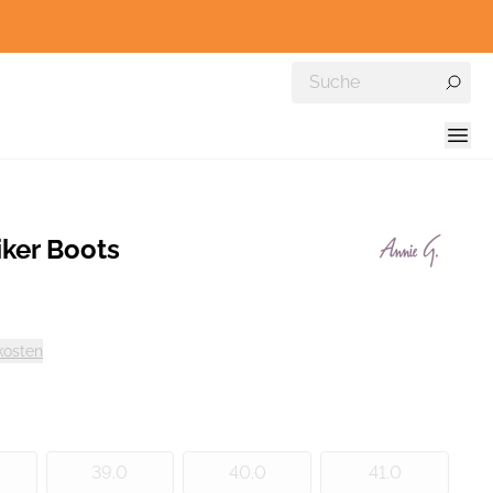
ker Boots
kosten
39.0
40.0
41.0