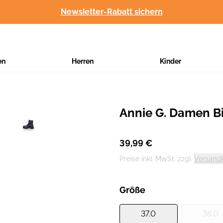
Newsletter-Rabatt sichern
en
Herren
Kinder
Annie G. Damen Bi
Hersteller
:
39,99 €
Preise inkl. MwSt. zzgl.
Versand
Größe
37.0
38.0