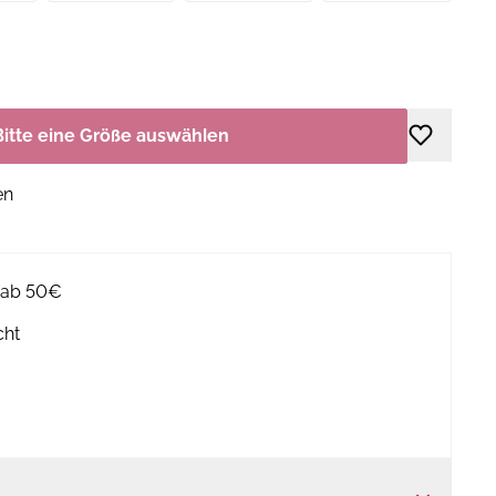
Bitte eine Größe auswählen
en
g ab 50€
cht