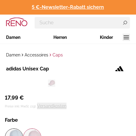
5 €-Newsletter-Rabatt sichern
Damen
Herren
Kinder
Damen
Accessoires
Caps
Hersteller
adidas Unisex Cap
:
17,99 €
Versandkosten
Preise inkl. MwSt. zzgl.
Farbe