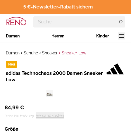
5 €-Newsletter-Rabatt sichern
Damen
Herren
Kinder
Damen
Schuhe
Sneaker
Sneaker Low
Neu
Hersteller
adidas Technochaos 2000 Damen Sneaker
:
Low
84,99 €
Versandkosten
Preise inkl. MwSt. zzgl.
Größe