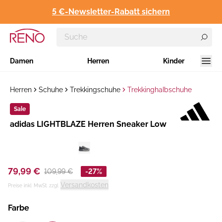
5 €-Newsletter-Rabatt sichern
Damen
Herren
Kinder
Herren
Schuhe
Trekkingschuhe
Trekkinghalbschuhe
Sale
Hersteller
adidas LIGHTBLAZE Herren Sneaker Low
:
79,99 €
109,99 €
-27%
Versandkosten
Preise inkl. MwSt. zzgl.
Farbe