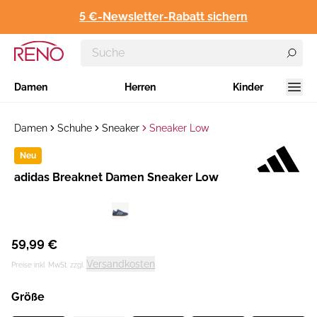
5 €-Newsletter-Rabatt sichern
Damen
Herren
Kinder
Damen
Schuhe
Sneaker
Sneaker Low
Neu
Hersteller
adidas Breaknet Damen Sneaker Low
:
59,99 €
Versandkosten
Preise inkl. MwSt. zzgl.
Größe